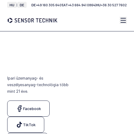
HU
|
DE
DE
+49 160 305 6401
|
AT
+43 664 941 0864
|
HU
+36 30 527 7602
Ipari üzemanyag- és
veszélyesanyag-technológia több
mint 21 éve.
Facebook
TikTok